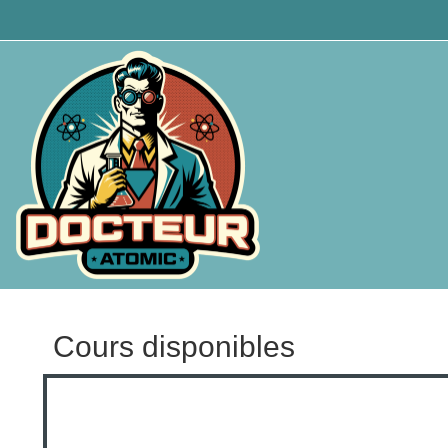
Passer au contenu principal
Cours disponibles