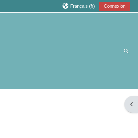
Français ‎(fr)‎
Connexion
Active
Ouvri